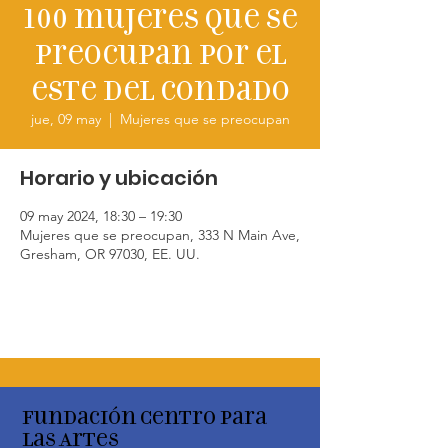
100 mujeres que se
preocupan por el
este del condado
jue, 09 may
  |  
Mujeres que se preocupan
Horario y ubicación
09 may 2024, 18:30 – 19:30
Mujeres que se preocupan, 333 N Main Ave,
Gresham, OR 97030, EE. UU.
Fundación Centro para
las Artes