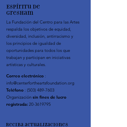
Espíritu de
Gresham
La Fundación del Centro para las Artes
respalda los objetivos de equidad,
diversidad, inclusión, antirracismo y
los principios de igualdad de
oportunidades para todos los que
trabajan y participan en iniciativas
artísticas y culturales.
Correo electrónico
:
info@centerfortheartsfoundation.org
Teléfono
:
(503) 489-7603
Organización
sin fines de lucro
registrada:
20-3619795
Reciba actualizaciones