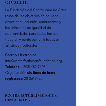
Gresham
La Fundación del Centro para las Artes
respalda los objetivos de equidad,
diversidad, inclusión, antirracismo y
los principios de igualdad de
oportunidades para todos los que
trabajan y participan en iniciativas
artísticas y culturales.
Correo electrónico
:
info@centerfortheartsfoundation.org
Teléfono
:
(503) 489-7603
Organización
sin fines de lucro
registrada:
20-3619795
Reciba actualizaciones
mensuales