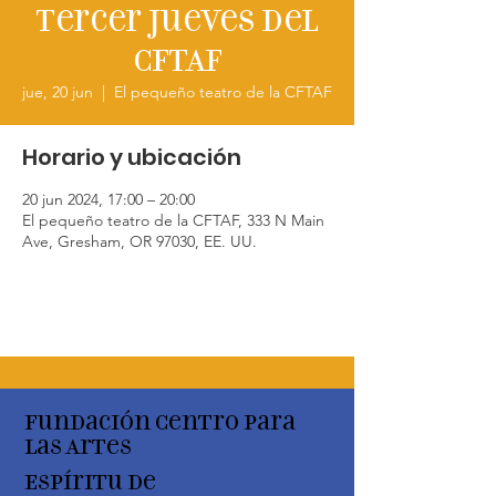
Tercer jueves del
CFTAF
jue, 20 jun
  |  
El pequeño teatro de la CFTAF
Horario y ubicación
20 jun 2024, 17:00 – 20:00
El pequeño teatro de la CFTAF, 333 N Main
Ave, Gresham, OR 97030, EE. UU.
Fundación Centro para
las Artes
Espíritu de