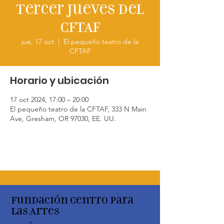
Tercer jueves del
CFTAF
jue, 17 oct
  |  
El pequeño teatro de la
CFTAF
Horario y ubicación
17 oct 2024, 17:00 – 20:00
El pequeño teatro de la CFTAF, 333 N Main
Ave, Gresham, OR 97030, EE. UU.
Fundación Centro para
las Artes