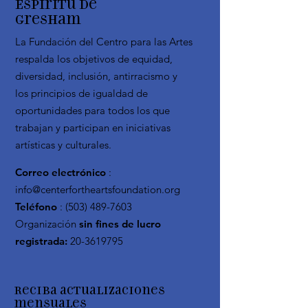
Espíritu de
Gresham
La Fundación del Centro para las Artes
respalda los objetivos de equidad,
diversidad, inclusión, antirracismo y
los principios de igualdad de
oportunidades para todos los que
trabajan y participan en iniciativas
artísticas y culturales.
Correo electrónico
:
info@centerfortheartsfoundation.org
Teléfono
:
(503) 489-7603
Organización
sin fines de lucro
registrada:
20-3619795
Reciba actualizaciones
mensuales