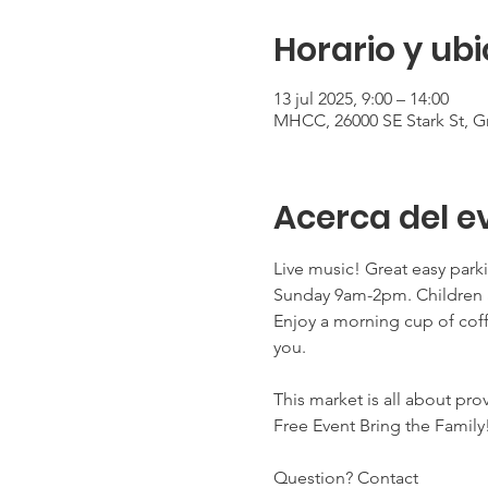
Horario y ub
13 jul 2025, 9:00 – 14:00
MHCC, 26000 SE Stark St, 
Acerca del e
Live music! Great easy park
Sunday 9am-2pm. Children a
Enjoy a morning cup of coff
you. 
This market is all about pro
Free Event Bring the Family
Question? Contact