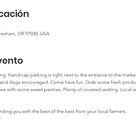
icación
Gresham, OR 97030, USA
vento
ing. Handicap parking is right next to the entrance to the mark
nd dogs encouraged. Come have fun. Grab some fresh products
ee with some sweet pastries. Plenty of covered seating. Local ar
viding you with the best of the best from your local farmers.
!