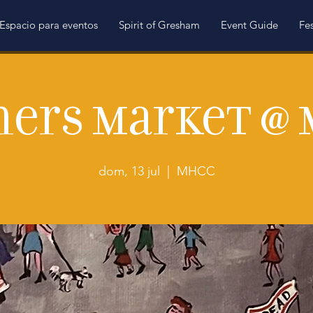
Espacio para eventos
Spirit of Gresham
Event Guide
Fes
ers Market @
dom, 13 jul
  |  
MHCC