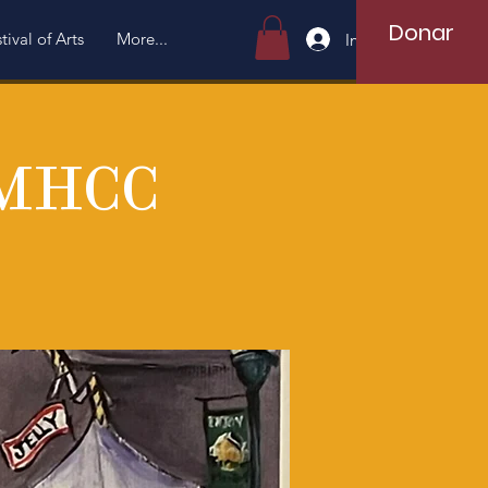
Donar
tival of Arts
More...
Iniciar sesión
 MHCC