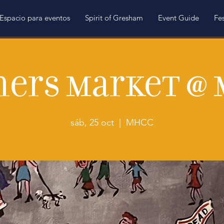
Espacio para eventos
Spirit of Gresham
Event Guide
Fes
ers Market @
sáb, 25 oct
  |  
MHCC