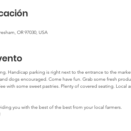
icación
Gresham, OR 97030, USA
vento
ing. Handicap parking is right next to the entrance to the mark
nd dogs encouraged. Come have fun. Grab some fresh products
ee with some sweet pastries. Plenty of covered seating. Local ar
viding you with the best of the best from your local farmers.
!