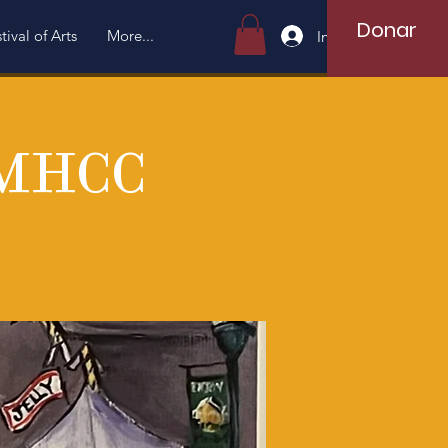
Donar
tival of Arts
More...
Iniciar sesión
 MHCC