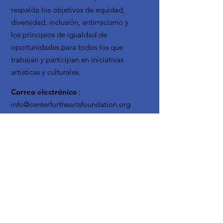
respalda los objetivos de equidad,
diversidad, inclusión, antirracismo y
los principios de igualdad de
oportunidades para todos los que
trabajan y participan en iniciativas
artísticas y culturales.
Correo electrónico
:
info@centerfortheartsfoundation.org
Teléfono
:
(503) 489-7603
Organización
sin fines de lucro
registrada:
20-3619795
Reciba actualizaciones
mensuales
Enter your email here