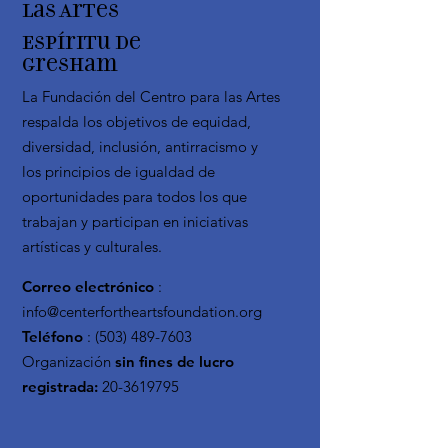
las Artes
Espíritu de
Gresham
La Fundación del Centro para las Artes
respalda los objetivos de equidad,
diversidad, inclusión, antirracismo y
los principios de igualdad de
oportunidades para todos los que
trabajan y participan en iniciativas
artísticas y culturales.
Correo electrónico
:
info@centerfortheartsfoundation.org
Teléfono
:
(503) 489-7603
Organización
sin fines de lucro
registrada:
20-3619795