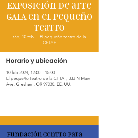
Exposición de arte
GALA en el Pequeño
Teatro
sáb, 10 feb
  |  
El pequeño teatro de la
CFTAF
Horario y ubicación
10 feb 2024, 12:00 – 15:00
El pequeño teatro de la CFTAF, 333 N Main
Ave, Gresham, OR 97030, EE. UU.
Fundación Centro para