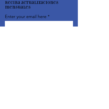
Reciba actualizaciones
mensuales
Enter your email here
Sign Up!
Enlaces
rápidos
Acerca de
Apóyanos
Eventos
Contacto