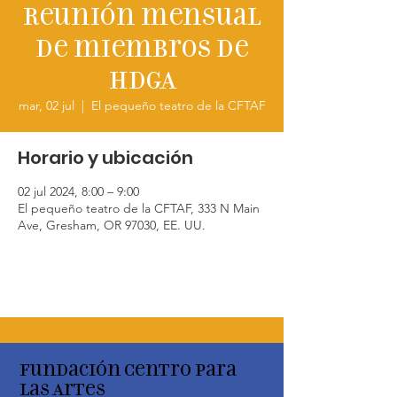
Reunión mensual
de miembros de
HDGA
mar, 02 jul
  |  
El pequeño teatro de la CFTAF
Horario y ubicación
02 jul 2024, 8:00 – 9:00
El pequeño teatro de la CFTAF, 333 N Main
Ave, Gresham, OR 97030, EE. UU.
Fundación Centro para
las Artes