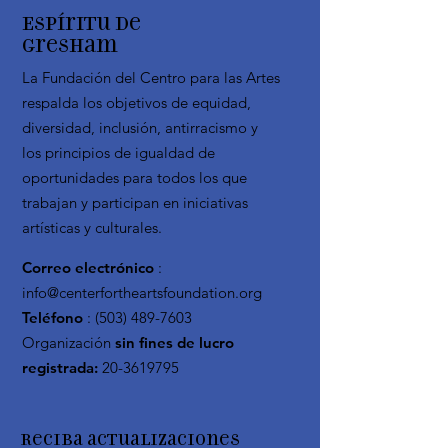
Espíritu de
Gresham
La Fundación del Centro para las Artes
respalda los objetivos de equidad,
diversidad, inclusión, antirracismo y
los principios de igualdad de
oportunidades para todos los que
trabajan y participan en iniciativas
artísticas y culturales.
Correo electrónico
:
info@centerfortheartsfoundation.org
Teléfono
:
(503) 489-7603
Organización
sin fines de lucro
registrada:
20-3619795
Reciba actualizaciones