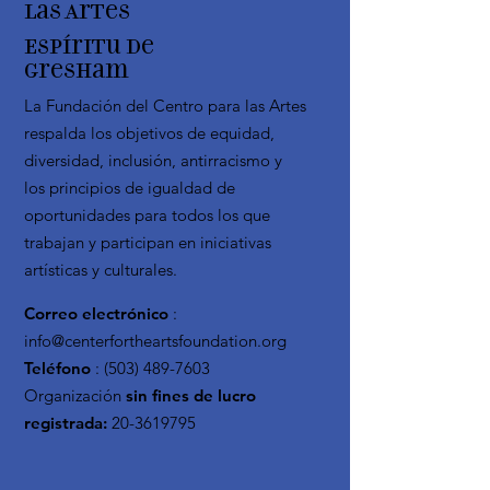
las Artes
Espíritu de
Gresham
La Fundación del Centro para las Artes
respalda los objetivos de equidad,
diversidad, inclusión, antirracismo y
los principios de igualdad de
oportunidades para todos los que
trabajan y participan en iniciativas
artísticas y culturales.
Correo electrónico
:
info@centerfortheartsfoundation.org
Teléfono
:
(503) 489-7603
Organización
sin fines de lucro
registrada:
20-3619795