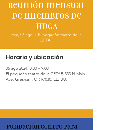
Reunión mensual
de miembros de
HDGA
mar, 06 ago
  |  
El pequeño teatro de la
CFTAF
Horario y ubicación
06 ago 2024, 8:00 – 9:00
El pequeño teatro de la CFTAF, 333 N Main
Ave, Gresham, OR 97030, EE. UU.
Fundación Centro para