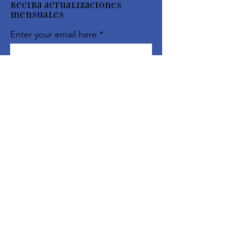
Reciba actualizaciones
mensuales
Enter your email here
Sign Up!
Enlaces
rápidos
Acerca de
Apóyanos
Eventos
Contacto