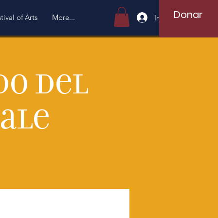
Donar
tival of Arts
More...
Iniciar sesión
do del
ale