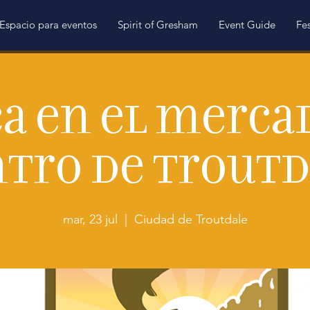
Espacio para eventos
Spirit of Gresham
Event Guide
Fes
a en el merca
ntro de Troutd
mar, 23 jul
  |  
Ciudad de Troutdale