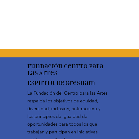
Fundación Centro para
las Artes
Espíritu de Gresham
La Fundación del Centro para las Artes
respalda los objetivos de equidad,
diversidad, inclusión, antirracismo y
los principios de igualdad de
oportunidades para todos los que
trabajan y participan en iniciativas