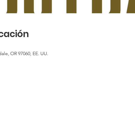
icación
ale, OR 97060, EE. UU.