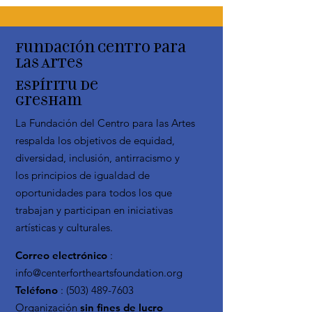
Fundación Centro para
las Artes
Espíritu de
Gresham
La Fundación del Centro para las Artes
respalda los objetivos de equidad,
diversidad, inclusión, antirracismo y
los principios de igualdad de
oportunidades para todos los que
trabajan y participan en iniciativas
artísticas y culturales.
Correo electrónico
:
info@centerfortheartsfoundation.org
Teléfono
:
(503) 489-7603
Organización
sin fines de lucro