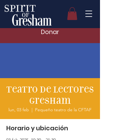
Donar
Teatro de lectores
Gresham
lun, 03 feb
  |  
Pequeño teatro de la CFTAF
Horario y ubicación
03 feb 2025, 19:30 – 21:30