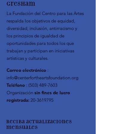
Gresham
La Fundación del Centro para las Artes
respalda los objetivos de equidad,
diversidad, inclusión, antirracismo y
los principios de igualdad de
oportunidades para todos los que
trabajan y participan en iniciativas
artísticas y culturales.
Correo electrónico
:
info@centerfortheartsfoundation.org
Teléfono
:
(503) 489-7603
Organización
sin fines de lucro
registrada:
20-3619795
Reciba actualizaciones
mensuales