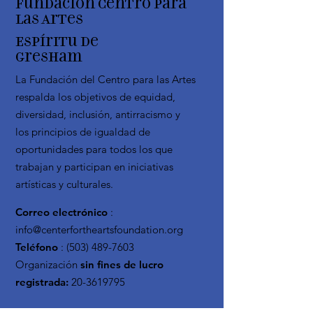
Fundación Centro para
las Artes
Espíritu de
Gresham
La Fundación del Centro para las Artes
respalda los objetivos de equidad,
diversidad, inclusión, antirracismo y
los principios de igualdad de
oportunidades para todos los que
trabajan y participan en iniciativas
artísticas y culturales.
Correo electrónico
:
info@centerfortheartsfoundation.org
Teléfono
:
(503) 489-7603
Organización
sin fines de lucro
registrada:
20-3619795