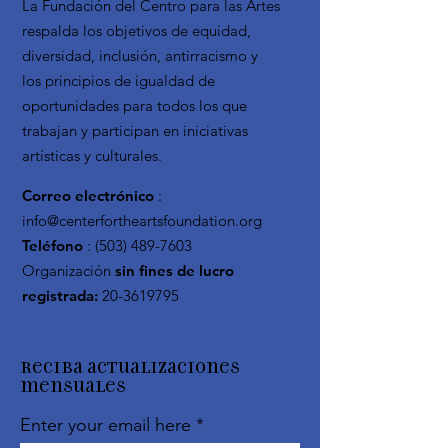
La Fundación del Centro para las Artes
respalda los objetivos de equidad,
diversidad, inclusión, antirracismo y
los principios de igualdad de
oportunidades para todos los que
trabajan y participan en iniciativas
artísticas y culturales.
Correo electrónico
:
info@centerfortheartsfoundation.org
Teléfono
:
(503) 489-7603
Organización
sin fines de lucro
registrada:
20-3619795
Reciba actualizaciones
mensuales
Enter your email here