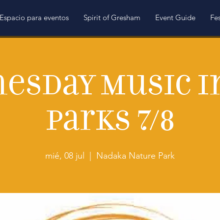
Espacio para eventos
Spirit of Gresham
Event Guide
Fes
esday Music i
Parks 7/8
mié, 08 jul
  |  
Nadaka Nature Park