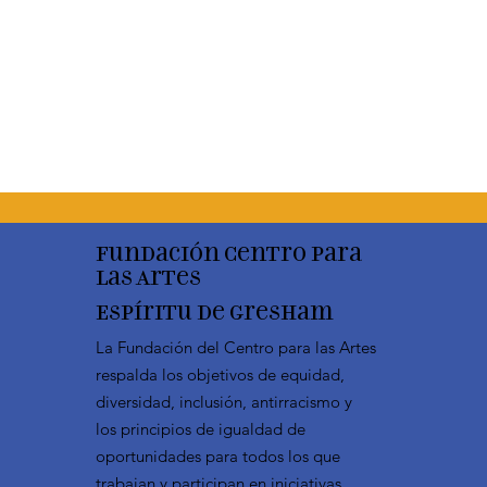
Fundación Centro para
las Artes
Espíritu de Gresham
La Fundación del Centro para las Artes
respalda los objetivos de equidad,
diversidad, inclusión, antirracismo y
los principios de igualdad de
oportunidades para todos los que
trabajan y participan en iniciativas