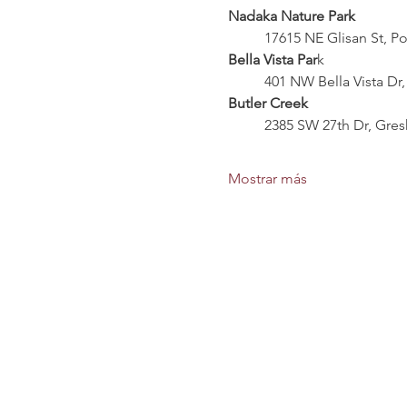
Nadaka Nature Park
	17615 NE Glisan St, P
Bella Vista Par
k
	401 NW Bella Vista D
Butler Creek
	2385 SW 27th Dr, Gre
Mostrar más