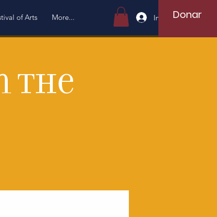
Donar
tival of Arts
More...
Iniciar sesión
n the