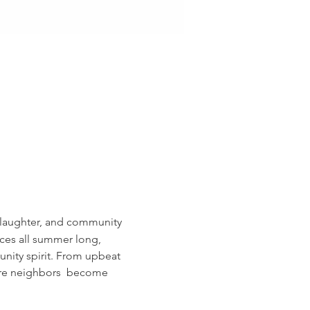
 laughter, and community 
ces all summer long, 
nity spirit. From upbeat 
ere neighbors  become 