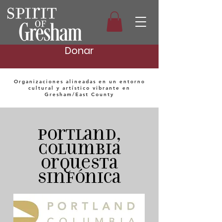
Donar
Organizaciones alineadas en un entorno
cultural y artístico vibrante en
Gresham/East County
Portland,
Columbia
Orquesta
sinfónica