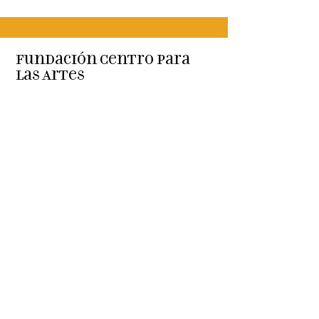
Fundación Centro para
las Artes
Espíritu de
Gresham
La Fundación del Centro para las Artes
respalda los objetivos de equidad,
diversidad, inclusión, antirracismo y
los principios de igualdad de
oportunidades para todos los que
trabajan y participan en iniciativas
artísticas y culturales.
Correo electrónico
:
info@centerfortheartsfoundation.org
Teléfono
:
(503) 489-7603