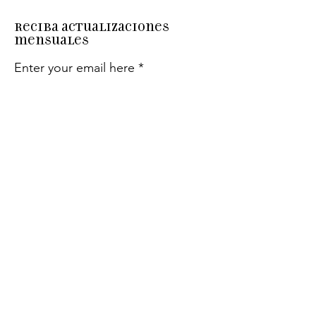
Reciba actualizaciones
mensuales
Enter your email here
Sign Up!
Enlaces
rápidos
Acerca de
Apóyanos
Eventos