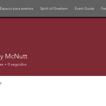
Espacio para eventos
Spirit of Gresham
Event Guide
Fes
ly McNutt
es
0
seguidos
s