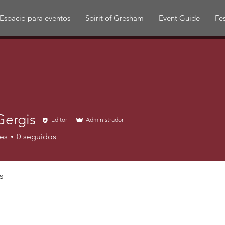
Espacio para eventos
Spirit of Gresham
Event Guide
Fes
Gergis
Editor
Administrador
es
0
seguidos
s