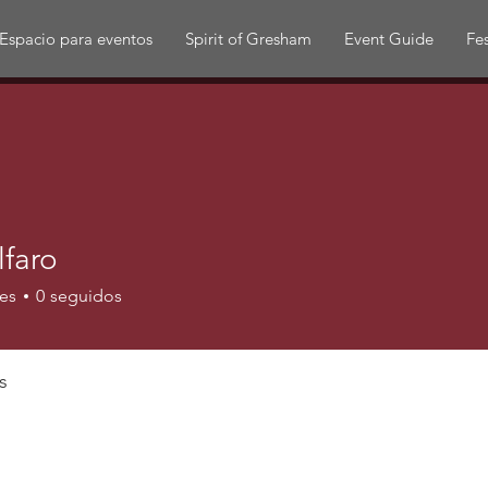
Espacio para eventos
Spirit of Gresham
Event Guide
Fes
lfaro
es
0
seguidos
s