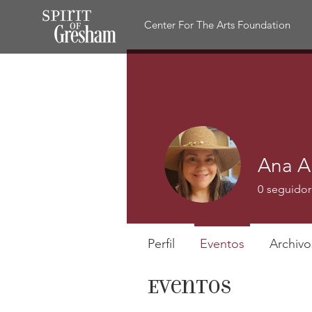
Center For The Arts Foundation
Ana A
0
seguidor
Perfil
Eventos
Archivo
Eventos