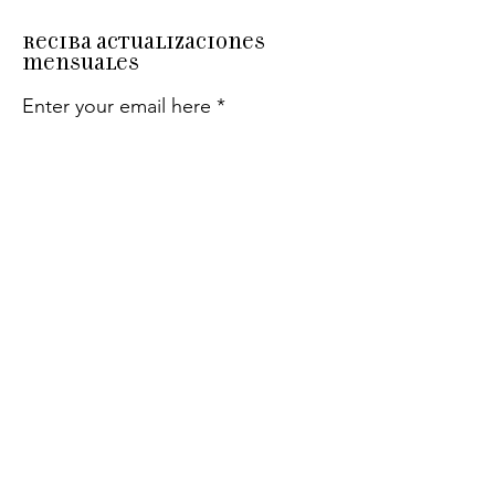
Reciba actualizaciones
mensuales
Enter your email here
Sign Up!
Enlaces
rápidos
Acerca de
Apóyanos
Eventos